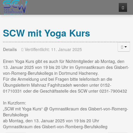
Home
SCW mit Yoga Kurs
News
Training
Newsblog
Details
Veröffentlicht: 11. Januar 2025
Sportreisen
Newsletter Anmeldung
Übersicht
Einen Yoga Kurs gibt es auch für Nichtmitglieder ab Montag, den
13. Januar 2025 von 19 bis 20 Uhr im Gymnastikraum des Gisbert-
Veranstaltungen
Kurs-Angebote
Sportreisen
Fit-Mix und Volleyball
von-Romerg-Berufskollegs in Dortmund Hacheney.
Für die Anmeldung und bei Fragen bitte telefonisch an die
Der Verein
Specials
SCW Termine
Yoga
Aqua-Fitness
Übungsleiterin Mahnaz Faghihzadeh wenden unter 0152-
01710331 oder die Geschäftsstelle des SCW unter 0231-7900432
Service
Aus- und Fortbildungen
Über uns
Fit-Mix
Fit-Mix
Wasserski
In Kurzform:
Kontakt
Mitarbeiter
Downloads
Badminton
Langlauf auf dem Golfplatz
„SCW mit Yoga Kurs“ @ Gymnastikraum des Gisbert-von-Romerg-
Berufskollegs
Mitglied werden
Links
Kontaktdaten Geschäftsstelle
Große Spiele
Beachvolleyball
ab Montag, den 13. Januar 2025 von 19 bis 20 Uhr
Gymnastikraum des Gisbert-von-Romberg-Berufskolleg
Kontaktdaten Vereinsheim
Sanftes Rückentraining