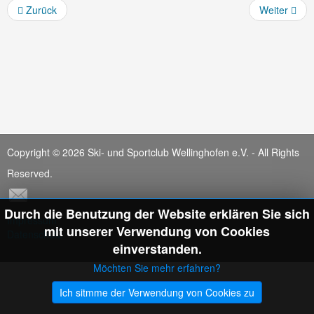
Zurück
Weiter
Eltern-Kind-Turnen
Kleinkinder-Turnen (ohne Eltern)
Kinderturnen
Copyright © 2026 Ski- und Sportclub Wellinghofen e.V. - All Rights
Reserved.
Durch die Benutzung der Website erklären Sie sich
Impressum
mit unserer Verwendung von Cookies
Datenschutz
einverstanden.
Möchten Sie mehr erfahren?
Ich sitmme der Verwendung von Cookies zu